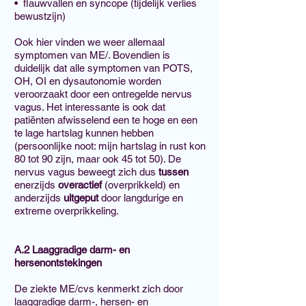
• flauwvallen en syncope (tijdelijk verlies
bewustzijn)
Ook hier vinden we weer allemaal
symptomen van ME/. Bovendien is
duidelijk dat alle symptomen van POTS,
OH, OI en dysautonomie worden
veroorzaakt door een ontregelde nervus
vagus. Het interessante is ook dat
patiënten afwisselend een te hoge en een
te lage hartslag kunnen hebben
(persoonlijke noot: mijn hartslag in rust kon
80 tot 90 zijn, maar ook 45 tot 50). De
nervus vagus beweegt zich dus
tussen
enerzijds
overactief
(overprikkeld) en
anderzijds
uitgeput
door langdurige en
extreme overprikkeling.
A.2 Laaggradige darm- en
hersenontstekingen
De ziekte ME/cvs kenmerkt zich door
laaggradige darm-, hersen- en