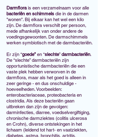
Darmflora
is een verzamelnaam voor alle
bacteriën en schimmels
die in de darmen
"wonen". Bij elkaar kan het wel een kilo
zijn. De darmflora verschilt per persoon,
mede afhankelijk van onder andere de
voedingsgewoonten. De darmschimmels
werken symbiotisch met de darmbacteriën.
Er zijn “
goede”
en “
slechte
”
darmbacteriën
.
De “slechte” darmbacteriën zijn
opportunistische darmbacteriën die een
vaste plek hebben verworven in de
darmflora, maar als het goed is alleen in
zeer geringe - en dus onschuldige -
hoeveelheden. Voorbeelden:
enterobacteriaceae, proteobacteria en
clostridia. Als deze bacteriën gaan
uitbreken dan zijn de gevolgen:
darminfecties, diarree, voedselvergiftiging,
chronische darmziektes (colitis ulcerosa
en Crohn), diverse ontstekingen in het
lichaam (leidend tot hart- en vaatziekten,
diabetes, astma, bronchitis, artritis,