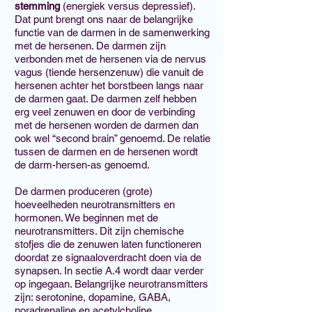
stemming
(energiek versus depressief).
Dat punt brengt ons naar de belangrijke
functie van de darmen in de samenwerking
met de hersenen. De darmen zijn
verbonden met de hersenen via de nervus
vagus (tiende hersenzenuw) die vanuit de
hersenen achter het borstbeen langs naar
de darmen gaat. De darmen zelf hebben
erg veel zenuwen en door de verbinding
met de hersenen worden de darmen dan
ook wel “second brain” genoemd. De relatie
tussen de darmen en de hersenen wordt
de darm-hersen-as genoemd.
De darmen produceren (grote)
hoeveelheden neurotransmitters en
hormonen. We beginnen met de
neurotransmitters. Dit zijn chemische
stofjes die de zenuwen laten functioneren
doordat ze signaaloverdracht doen via de
synapsen. In sectie A.4 wordt daar verder
op ingegaan. Belangrijke neurotransmitters
zijn: serotonine, dopamine, GABA,
noradrenaline en acetylcholine