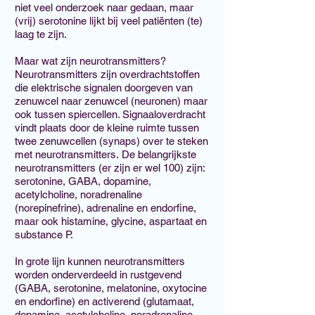
niet veel onderzoek naar gedaan, maar
(vrij) serotonine lijkt bij veel patiënten (te)
laag te zijn.
Maar wat zijn neurotransmitters?
Neurotransmitters zijn overdrachtstoffen
die elektrische signalen doorgeven van
zenuwcel naar zenuwcel (neuronen) maar
ook tussen spiercellen. Signaaloverdracht
vindt plaats door de kleine ruimte tussen
twee zenuwcellen (synaps) over te steken
met neurotransmitters.
De belangrijkste
neurotransmitters (er zijn er wel 100) zijn:
serotonine, GABA, dopamine,
acetylcholine, noradrenaline
(norepinefrine), adrenaline en endorfine,
maar ook histamine, glycine, aspartaat en
substance P.
In grote lijn kunnen neurotransmitters
worden onderverdeeld in rustgevend
(GABA, serotonine, melatonine, oxytocine
en endorfine) en activerend (glutamaat,
dopamine, acetylcholine, noradrenaline,