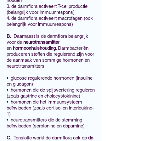
houden
3. de darmflora activeert T-cel productie
(belangrijk voor immuunrespons)
4. de darmflora activeert macrofagen (ook
belangrijk voor immuunrespons)
B.
Daarnaast is de darmflora belangrijk
voor de
neurotransamitte
r
en
hormoon
huishouding
. Darmbacteriën
produceren stoffen die regulerend zijn voor
de aanmaak van sommige hormonen en
neurotrtansmitters:
• glucose regulerende hormonen (insuline
en glucagon)
• hormonen die de spijsvertering reguleren
(zoals gastrine en cholecystokinine)
• hormonen die het immuunsysteem
beïnvloeden (zoals cortisol en interleukine-
1)
• neurotransmitters die de stemming
beïnvloeden (serotonine en dopamine)
C
. Tenslotte werkt de darmflora ook op
de