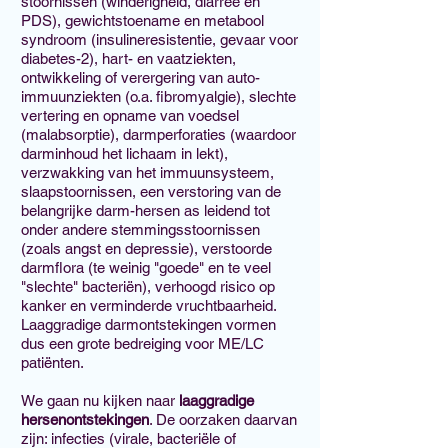
stoornissen (winderigheid, diarree en
PDS), gewichtstoename en metabool
syndroom (insulineresistentie, gevaar voor
diabetes-2), hart- en vaatziekten,
ontwikkeling of verergering van auto-
immuunziekten (o.a. fibromyalgie), slechte
vertering en opname van voedsel
(malabsorptie), darmperforaties (waardoor
darminhoud het lichaam in lekt),
verzwakking van het immuunsysteem,
slaapstoornissen, een verstoring van de
belangrijke darm-hersen as leidend tot
onder andere stemmingsstoornissen
(zoals angst en depressie), verstoorde
darmflora (te weinig "goede" en te veel
"slechte" bacteriën), verhoogd risico op
kanker en verminderde vruchtbaarheid.
Laaggradige darmontstekingen vormen
dus een grote bedreiging voor ME/LC
patiënten.
We gaan nu kijken naar
laaggradige
hersenontstekingen
. De oorzaken daarvan
zijn: infecties (virale, bacteriële of