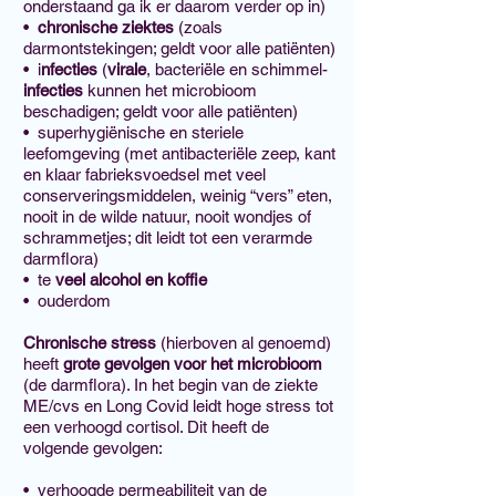
onderstaand ga ik er daarom verder op in)
•
chronische ziektes
(zoals
darmontstekingen; geldt voor alle patiënten)
• i
nfecties
(
virale
, bacteriële en schimmel-
infecties
kunnen het microbioom
beschadigen; geldt voor alle patiënten)
• superhygiënische en steriele
leefomgeving (met antibacteriële zeep, kant
en klaar fabrieksvoedsel met veel
conserveringsmiddelen, weinig “vers” eten,
nooit in de wilde natuur, nooit wondjes of
schrammetjes; dit leidt tot een verarmde
darmflora)
• te
veel alcohol en koffie
• ouderdom
Chronische stress
(hierboven al genoemd)
heeft
grote gevolgen voor het microbioom
(de darmflora). In het begin van de ziekte
ME/cvs en Long Covid leidt hoge stress tot
een verhoogd cortisol. Dit heeft de
volgende gevolgen:
• verhoogde permeabiliteit van de