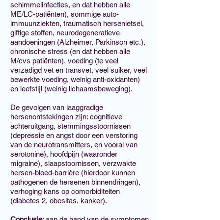
schimmelinfecties, en dat hebben alle
ME/LC-patiënten), sommige auto-
immuunziekten, traumatisch hersenletsel,
giftige stoffen, neurodegeneratieve
aandoeningen (Alzheimer, Parkinson etc.),
chronische stress (en dat hebben alle
M/cvs patiënten), voeding (te veel
verzadigd vet en transvet, veel suiker, veel
bewerkte voeding, weinig anti-oxidanten)
en leefstijl (weinig lichaamsbeweging).
De gevolgen van laaggradige
hersenontstekingen zijn: cognitieve
achteruitgang, stemmingsstoornissen
(depressie en angst door een verstoring
van de neurotransmitters, en vooral van
serotonine), hoofdpijn (waaronder
migraine), slaapstoornissen, verzwakte
hersen-bloed-barrière (hierdoor kunnen
pathogenen de hersenen binnendringen),
verhoging kans op comorbiditeiten
(diabetes 2, obesitas, kanker).
Conclusie
: aan de hand van de symptomen