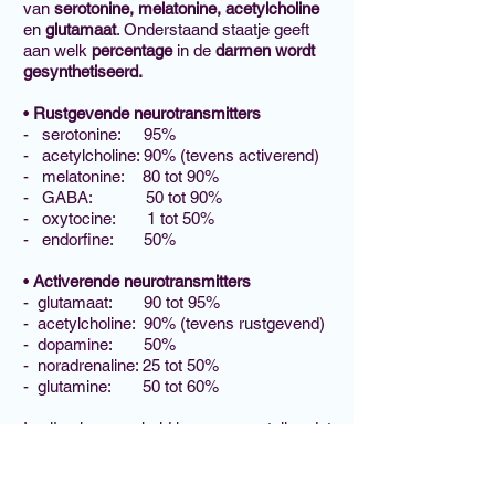
van
serotonine, melatonine, acetylcholine
en
glutamaat
. Onderstaand staatje geeft
aan welk
percentage
in de
darmen wordt
gesynthetiseerd.
•
Rustgevende neurotransmitters
- serotonine: 95%
- acetylcholine: 90% (tevens activerend)
- melatonine: 80 tot 90%
- GABA: 50 tot 90%
- oxytocine: 1 tot 50%
- endorfine: 50%
•
Activerende neurotransmitters
- glutamaat: 90 tot 95%
- acetylcholine: 90% (tevens rustgevend)
- dopamine: 50%
- noradrenaline: 25 tot 50%
- glutamine: 50 tot 60%
In zijn algemeenheid kunnen we stellen dat
overprikkelde, uitgeputte en ontstoken
darmzenuwen
en een
ontstoken darmwand
vooral de
rustgevende neurotransmitters