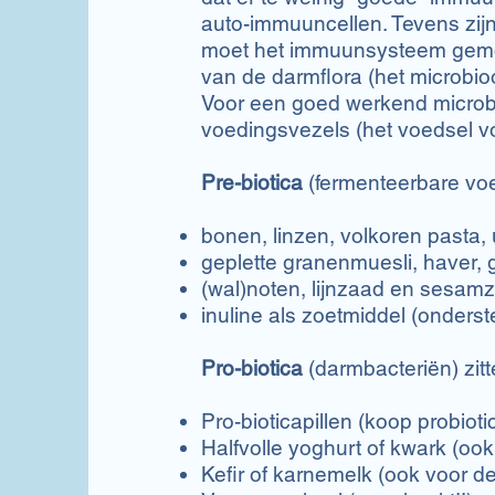
auto-immuuncellen. Tevens zijn
moet het immuunsysteem gemodu
van de darmflora (het microbi
Voor een goed werkend microbio
voedingsvezels (het voedsel voo
Pre-biotica
(fermenteerbare voed
bonen, linzen, volkoren pasta, ui
geplette granenmuesli, haver, 
(wal)noten, lijnzaad en sesam
inuline als zoetmiddel (onderst
Pro-biotica
(darmbacteriën) zitt
Pro-bioticapillen (koop probioti
Halfvolle yoghurt of kwark (oo
Kefir of karnemelk (ook voor d