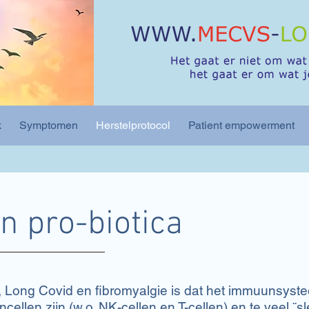
k
Symptomen
Herstelprotocol
Patient empowerment
n pro-biotica
 Long Covid en fibromyalgie is dat het immuunsyste
cellen zijn (w.o. NK-cellen en T-cellen) en te veel ¨