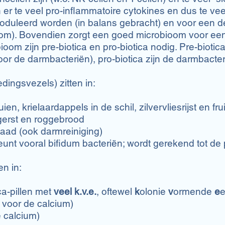
 er te veel pro-inflammatoire cytokines en dus te ve
leerd worden (in balans gebracht) en voor een deel
oom). Bovendien zorgt een goed microbioom voor een
om zijn pre-biotica en pro-biotica nodig. Pre-biotica
r de darmbacteriën), pro-biotica zijn de darmbacteri
ingsvezels) zitten in:
en, krielaardappels in de schil, zilvervliesrijst en frui
gerst en roggebrood
zaad (ook darmreiniging)
eunt vooral bifidum bacteriën; wordt gerekend tot de 
en in:
ca-pillen met
veel k.v.e.
, oftewel
k
olonie
v
ormende
e
e
k voor de calcium)
e calcium)