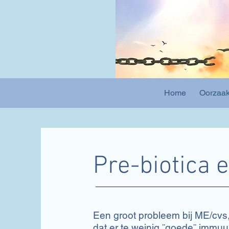
Home
Oorzaa
Pre-biotica e
Een groot probleem bij ME/cvs,
dat er te weinig ¨goede¨ immuun