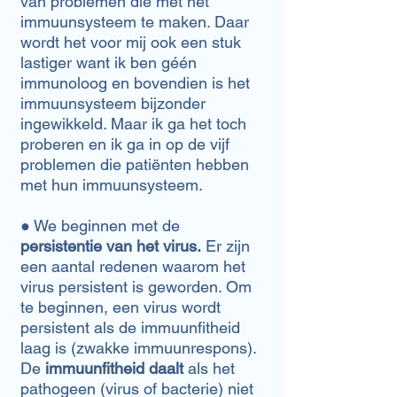
van problemen die met het
immuunsysteem te maken. Daar
wordt het voor mij ook een stuk
lastiger want ik ben géén
immunoloog en bovendien is het
immuunsysteem bijzonder
ingewikkeld. Maar ik ga het toch
proberen en ik ga in op de vijf
problemen die patiënten hebben
met hun immuunsysteem.
● We beginnen met de
persistentie van het virus.
Er zijn
een aantal redenen waarom het
virus persistent is geworden. Om
te beginnen, e
en virus wordt
persistent als de immuunfitheid
laag is (zwakke immuunrespons).
De
immuunfitheid daalt
als het
pathogeen (virus of bacterie) niet