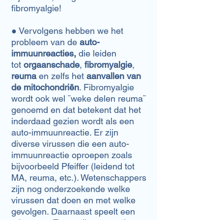
fibromyalgie!
● ​Vervolgens hebben we het
probleem van de
auto-
immuunreacties,
die leiden
tot
orgaanschade
,
f
ibromyalgie
,
reuma
en zelfs het
aanvallen van
de mitochondriën
. Fibromyalgie
wordt ook wel ¨weke delen reuma¨
genoemd en dat betekent dat het
inderdaad gezien wordt als een
auto-immuunreactie. Er zijn
diverse virussen die een auto-
immuunreactie oproepen zoals
bijvoorbeeld Pfeiffer (leidend tot
MA, reuma, etc.). Wetenschappers
zijn nog onderzoekende welke
virussen dat doen en met welke
gevolgen. Daarnaast speelt een